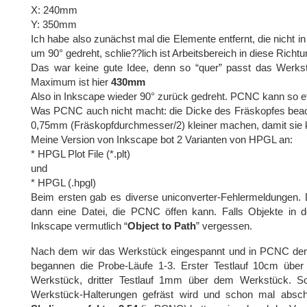
X: 240mm
Y: 350mm
Ich habe also zunächst mal die Elemente entfernt, die nicht i
um 90° gedreht, schlie??lich ist Arbeitsbereich in diese Rich
Das war keine gute Idee, denn so “quer” passt das Werks
Maximum ist hier
430mm
Also in Inkscape wieder 90° zurück gedreht. PCNC kann so e
Was PCNC auch nicht macht: die Dicke des Fräskopfes beacht
0,75mm (Fräskopfdurchmesser/2) kleiner machen, damit sie k
Meine Version von Inkscape bot 2 Varianten von HPGL an:
* HPGL Plot File (*.plt)
und
* HPGL (.hpgl)
Beim ersten gab es diverse uniconverter-Fehlermeldungen. D
dann eine Datei, die PCNC öffen kann. Falls Objekte in
Inkscape vermutlich “
Object to Path
” vergessen.
Nach dem wir das Werkstück eingespannt und in PCNC den Ar
begannen die Probe-Läufe 1-3. Erster Testlauf 10cm übe
Werkstück, dritter Testlauf 1mm über dem Werkstück. So
Werkstück-Halterungen gefräst wird und schon mal absc