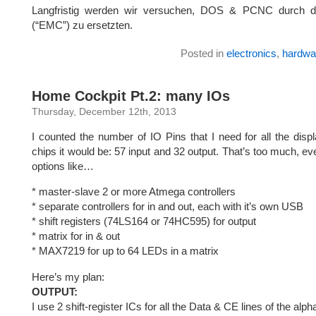
Langfristig werden wir versuchen, DOS & PCNC durch di
(“EMC”) zu ersetzten.
Posted in
electronics
,
hardwa
Home Cockpit Pt.2: many IOs
Thursday, December 12th, 2013
I counted the number of IO Pins that I need for all the disp
chips it would be: 57 input and 32 output. That’s too much, e
options like…
* master-slave 2 or more Atmega controllers
* separate controllers for in and out, each with it’s own USB
* shift registers (74LS164 or 74HC595) for output
* matrix for in & out
* MAX7219 for up to 64 LEDs in a matrix
Here’s my plan:
OUTPUT:
I use 2 shift-register ICs for all the Data & CE lines of the al