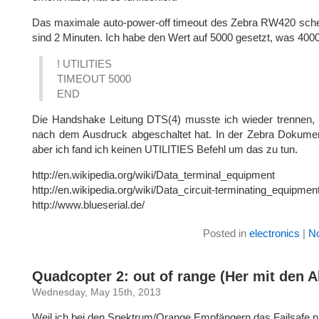
Das maximale auto-power-off timeout des Zebra RW420 schei
sind 2 Minuten. Ich habe den Wert auf 5000 gesetzt, was 40
! UTILITIES
TIMEOUT 5000
END
Die Handshake Leitung DTS(4) musste ich wieder trennen, we
nach dem Ausdruck abgeschaltet hat. In der Zebra Dokument
aber ich fand ich keinen UTILITIES Befehl um das zu tun.
http://en.wikipedia.org/wiki/Data_terminal_equipment
http://en.wikipedia.org/wiki/Data_circuit-terminating_equipmen
http://www.blueserial.de/
Posted in
electronics
|
N
Quadcopter 2: out of range (Her mit den 
Wednesday, May 15th, 2013
Weil ich bei den Spektrum/Orange Empfängern das Failsafe ni