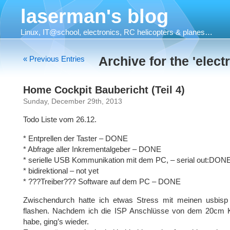
laserman's blog
Linux, IT@school, electronics, RC helicopters & planes…
« Previous Entries
Archive for the 'elect
Home Cockpit Baubericht (Teil 4)
Sunday, December 29th, 2013
Todo Liste vom 26.12.
* Entprellen der Taster – DONE
* Abfrage aller Inkrementalgeber – DONE
* serielle USB Kommunikation mit dem PC, – serial out:DON
* bidirektional – not yet
* ???Treiber??? Software auf dem PC – DONE
Zwischendurch hatte ich etwas Stress mit meinen usbisp 
flashen. Nachdem ich die ISP Anschlüsse von dem 20cm Ka
habe, ging’s wieder.