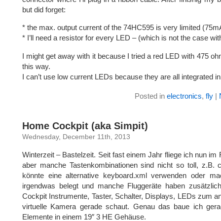
but did forget:
* the max. output current of the 74HC595 is very limited (75m
* I’ll need a resistor for every LED – (which is not the case w
I might get away with it because I tried a red LED with 475 ohm
this way.
I can’t use low current LEDs because they are all integrated in
Posted in
electronics
,
fly
|
Home Cockpit (aka Simpit)
Wednesday, December 11th, 2013
Winterzeit – Bastelzeit. Seit fast einem Jahr fliege ich nun im
aber manche Tastenkombinationen sind nicht so toll, z.B. c
könnte eine alternative keyboard.xml verwenden oder mac
irgendwas belegt und manche Fluggeräte haben zusätzlich
Cockpit Instrumente, Taster, Schalter, Displays, LEDs zum an
virtuelle Kamera gerade schaut. Genau das baue ich ger
Elemente in einem 19″ 3 HE Gehäuse.