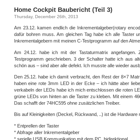
Home Cockpit Baubericht (Teil 3)
Thursday, December 26th, 2013
Am 23.12. kamen endlich die Inkrementalgeber(rotary encode
dafür bohren muss. Am gleichen Tag habe ich alle Taster u
Inkrementalgebern mit meinen C-Testprogramm auf den Atmeg
Am 24.12. habe ich mit der Tastaturmatrix angefangen. 
Testprogramm geschrieben. 3 der Schalter hatte ich aus al
schön aus – sind aber alle defekt. Ich musste alle wieder au
Den 25.12. habe ich damit verbracht, den Rest der 8×7 Matr
haben eine rote 3mm LED in der Ecke – ich hätte aber liebe
verkabeln der LEDs habe ich mich entschlossen die roten LE
grüne LEDs von hinten an die Taster zu kleben. Mit einem 
Das schafft der 74HC595 ohne zusätzlichen Treiber.
Bis auf Kleinigkeiten (Deckel, Rückwand, ..) ist die Hardware n
* Entprellen der Taster
* Abfrage aller Inkrementalgeber
* serielle USB Kommunikation mit dem PC, bidirektional