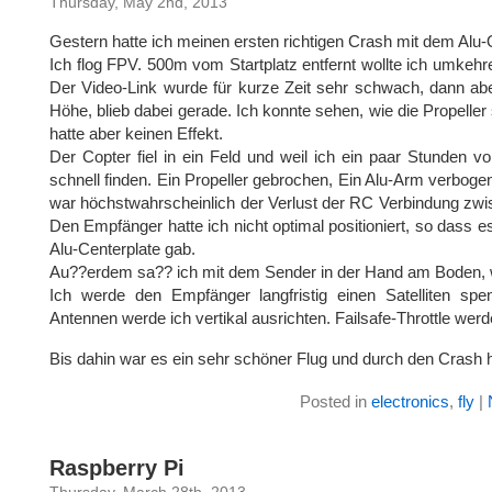
Thursday, May 2nd, 2013
Gestern hatte ich meinen ersten richtigen Crash mit dem Alu
Ich flog FPV. 500m vom Startplatz entfernt wollte ich umke
Der Video-Link wurde für kurze Zeit sehr schwach, dann abe
Höhe, blieb dabei gerade. Ich konnte sehen, wie die Propelle
hatte aber keinen Effekt.
Der Copter fiel in ein Feld und weil ich ein paar Stunden vor
schnell finden. Ein Propeller gebrochen, Ein Alu-Arm verbog
war höchstwahrscheinlich der Verlust der RC Verbindung 
Den Empfänger hatte ich nicht optimal positioniert, so dass 
Alu-Centerplate gab.
Au??erdem sa?? ich mit dem Sender in der Hand am Boden, wa
Ich werde den Empfänger langfristig einen Satelliten spen
Antennen werde ich vertikal ausrichten. Failsafe-Throttle wer
Bis dahin war es ein sehr schöner Flug und durch den Crash
Posted in
electronics
,
fly
|
Raspberry Pi
Thursday, March 28th, 2013