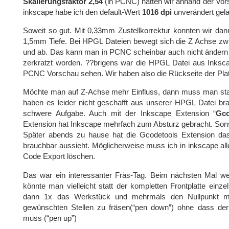
Skalierungsfaktor 2,54
(in PCNC) hatten wir anhand der Vorsc
inkscape habe ich den default-Wert
1016 dpi
unverändert gel
Soweit so gut. Mit 0,33mm Zustellkorrektur konnten wir dann 
1,5mm Tiefe. Bei HPGL Dateien bewegt sich die Z Achse zwi
und ab. Das kann man in PCNC scheinbar auch nicht änder
zerkratzt worden. ??brigens war die HPGL Datei aus Inksca
PCNC Vorschau sehen. Wir haben also die Rückseite der Platt
Möchte man auf Z-Achse mehr Einfluss, dann muss man s
haben es leider nicht geschafft aus unserer HPGL Datei br
schwere Aufgabe. Auch mit der Inkscape Extension “
Gco
Extension hat Inkscape mehrfach zum Absturz gebracht. Sonst l
Später abends zu hause hat die Gcodetools Extension das
brauchbar aussieht. Möglicherweise muss ich in inkscape all
Code Export löschen.
Das war ein interessanter Fräs-Tag. Beim nächsten Mal wer
könnte man vielleicht statt der kompletten Frontplatte einz
dann 1x das Werkstück und mehrmals den Nullpunkt ma
gewünschten Stellen zu fräsen(“pen down”) ohne dass de
muss (“pen up”)