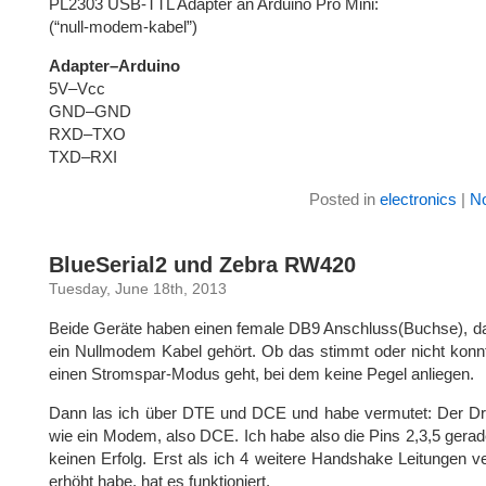
PL2303 USB-TTL Adapter an Arduino Pro Mini:
(“null-modem-kabel”)
Adapter–Arduino
5V–Vcc
GND–GND
RXD–TXO
TXD–RXI
Posted in
electronics
|
N
BlueSerial2 und Zebra RW420
Tuesday, June 18th, 2013
Beide Geräte haben einen female DB9 Anschluss(Buchse), da
ein Nullmodem Kabel gehört. Ob das stimmt oder nicht konnte 
einen Stromspar-Modus geht, bei dem keine Pegel anliegen.
Dann las ich über DTE und DCE und habe vermutet: Der Druc
wie ein Modem, also DCE. Ich habe also die Pins 2,3,5 gera
keinen Erfolg. Erst als ich 4 weitere Handshake Leitungen 
erhöht habe, hat es funktioniert.