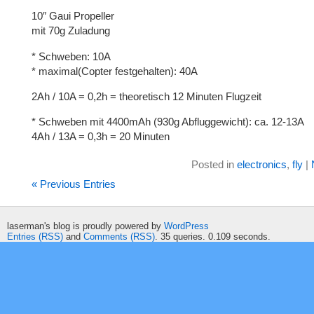
10″ Gaui Propeller
mit 70g Zuladung
* Schweben: 10A
* maximal(Copter festgehalten): 40A
2Ah / 10A = 0,2h = theoretisch 12 Minuten Flugzeit
* Schweben mit 4400mAh (930g Abfluggewicht): ca. 12-13A
4Ah / 13A = 0,3h = 20 Minuten
Posted in
electronics
,
fly
|
« Previous Entries
laserman's blog is proudly powered by
WordPress
Entries (RSS)
and
Comments (RSS)
. 35 queries. 0.109 seconds.