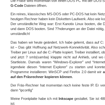
Die Fräse wird momentan von einen DOS PC mit der DOS-So
G-Code
Dateien öffnen.
Ein reines, klassisches MS-DOS oder PC-DOS hat kein Netz
heutigen Rechner haben kein Disketten-Laufwerk. Also wie k
Der umständliche Weg war: Erst Kanotix Linux booten, die Da
und dann DOS booten. Sind ??nderungen an der Datei nötig, 
umständlich!
Das haben wir heute geändert. Ich habe gelernt, dass auf C:
ist – Das gibt Hoffnung auf Netzwerk-Konnektivität. Also sc
Treiber per Linux auf die C:-Platte kopiert. Treiber installiert,
und jetzt ? smb(samba) klappte nicht auf Anhieb, und wo i
Startleiste. Damals waren “Windows-Explorer” und “Interne
irgendwie diesen “Internet Explorer” zu starten und kon
Programme installieren: WinSCP und Firefox 2.0 damit wir
a
auf den Fräsrechner kopieren können
.
Der Fräs-Rechner hat momentan noch keine feste IP. Er ver
dann “ipconfig”
Meine Frontplatte habe ich mit
Inkscape
gestaltet. Sie ist 4
ist: