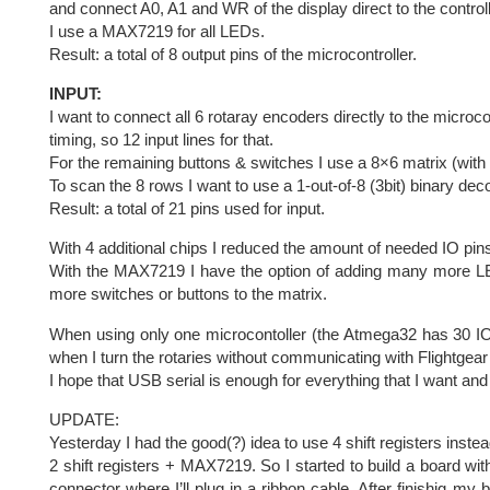
and connect A0, A1 and WR of the display direct to the controll
I use a MAX7219 for all LEDs.
Result: a total of 8 output pins of the microcontroller.
INPUT:
I want to connect all 6 rotaray encoders directly to the microcon
timing, so 12 input lines for that.
For the remaining buttons & switches I use a 8×6 matrix (with
To scan the 8 rows I want to use a 1-out-of-8 (3bit) binary dec
Result: a total of 21 pins used for input.
With 4 additional chips I reduced the amount of needed IO pins
With the MAX7219 I have the option of adding many more LEDs
more switches or buttons to the matrix.
When using only one microcontoller (the Atmega32 has 30 IO
when I turn the rotaries without communicating with Flightgear
I hope that USB serial is enough for everything that I want and
UPDATE:
Yesterday I had the good(?) idea to use 4 shift registers instea
2 shift registers + MAX7219. So I started to build a board wi
connector where I’ll plug in a ribbon cable. After finishig 