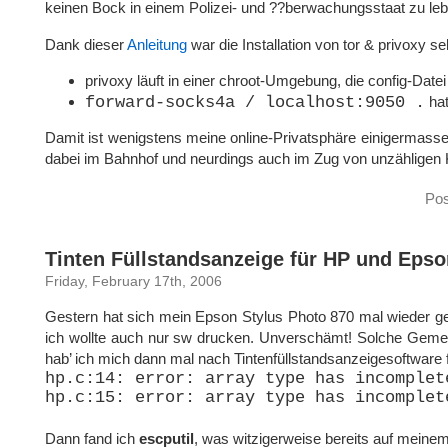
keinen Bock in einem Polizei- und ??berwachungsstaat zu leb
Dank dieser
Anleitung
war die Installation von tor & privoxy s
privoxy läuft in einer chroot-Umgebung, die config-Datei
forward-socks4a / localhost:9050 .
hat
Damit ist wenigstens meine online-Privatsphäre einigermassen
dabei im Bahnhof und neurdings auch im Zug von unzähligen
Pos
Tinten Füllstandsanzeige für HP und Eps
Friday, February 17th, 2006
Gestern hat sich mein Epson Stylus Photo 870 mal wieder gew
ich wollte auch nur sw drucken. Unverschämt! Solche Gemei
hab’ ich mich dann mal nach Tintenfüllstandsanzeigesoftware
hp.c:14: error: array type has incomplet
hp.c:15: error: array type has incomplet
Dann fand ich
escputil
, was witzigerweise bereits auf meine