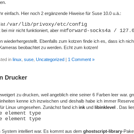
en.
ehr einfach. Hier noch 2 ergänzende Hiweise für Suse 10.0 u.ä.:
 ist
/var/lib/privoxy/etc/config
 bei mir nicht funktioniert, aber mit
forward-socks4a / 127.
 wiederhergestellt. Ebenfalls zum kotzen finde ich es, dass ich ni
 Kameras beobachtet zu werden. Echt zum kotzen!
ted in
linux
,
suse
,
Uncategorized
|
1 Comment »
on Drucker
eigert zu drucken, weil angeblich eine seiner 6 Farben leer war. gr
nheiten kenne ich inzwischen und deshalb habe ich immer Reserve
 für Linux umgesehen. Zunächst fand ich
ink
und
libinklevel
. Das lie
e element type
e element type
m System intelliert war. Es kommt aus dem
ghostscript-library
-Pake