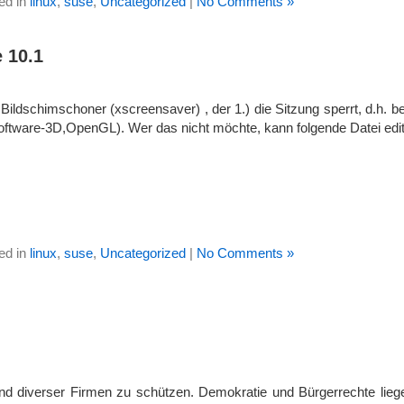
ed in
linux
,
suse
,
Uncategorized
|
No Comments »
 10.1
 Bildschimschoner (xscreensaver) , der 1.) die Sitzung sperrt, d.h. 
software-3D,OpenGL). Wer das nicht möchte, kann folgende Datei edit
ed in
linux
,
suse
,
Uncategorized
|
No Comments »
d diverser Firmen zu schützen. Demokratie und Bürgerrechte liege