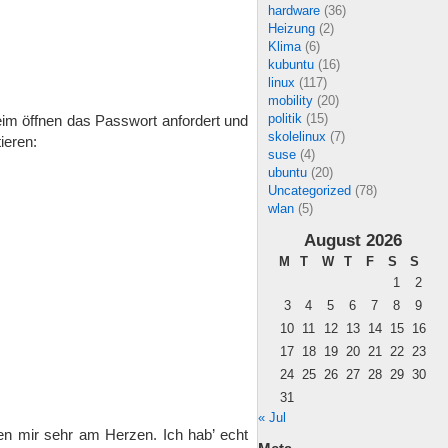
hardware
(36)
Heizung
(2)
Klima
(6)
kubuntu
(16)
linux
(117)
mobility
(20)
politik
(15)
beim öffnen das Passwort anfordert und
skolelinux
(7)
ieren:
suse
(4)
ubuntu
(20)
Uncategorized
(78)
wlan
(5)
August 2026
M
T
W
T
F
S
S
1
2
3
4
5
6
7
8
9
10
11
12
13
14
15
16
17
18
19
20
21
22
23
24
25
26
27
28
29
30
31
« Jul
n mir sehr am Herzen. Ich hab’ echt