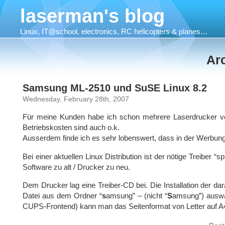
laserman's blog
Linux, IT@school, electronics, RC helicopters & planes…
Arc
Samsung ML-2510 und SuSE Linux 8.2
Wednesday, February 28th, 2007
Für meine Kunden habe ich schon mehrere Laserdrucker von 
Betriebskosten sind auch o.k.
Ausserdem finde ich es sehr lobenswert, dass in der Werbung
Bei einer aktuellen Linux Distribution ist der nötige Treiber
Software zu alt / Drucker zu neu.
Dem Drucker lag eine Treiber-CD bei. Die Installation der dar
Datei aus dem Ordner “
s
amsung” – (nicht “
S
amsung”) auswä
CUPS-Frontend) kann man das Seitenformat von Letter auf A