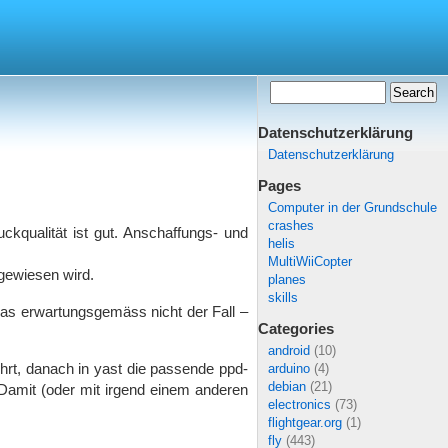
Datenschutzerklärung
Datenschutzerklärung
Pages
Computer in der Grundschule
crashes
kqualität ist gut. Anschaffungs- und
helis
MultiWiiCopter
gewiesen wird.
planes
skills
 das erwartungsgemäss nicht der Fall –
Categories
android
(10)
ührt, danach in yast die passende ppd-
arduino
(4)
debian
(21)
amit (oder mit irgend einem anderen
electronics
(73)
flightgear.org
(1)
fly
(443)