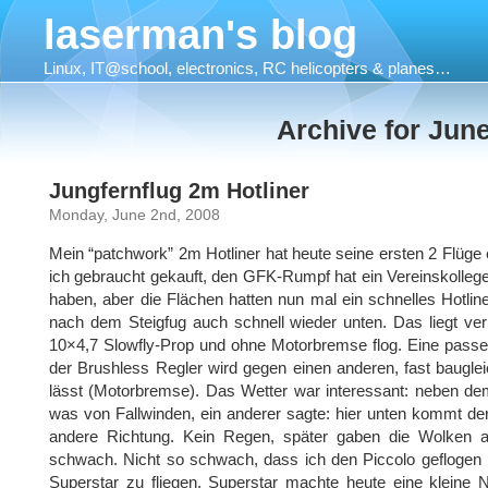
laserman's blog
Linux, IT@school, electronics, RC helicopters & planes…
Archive for Jun
Jungfernflug 2m Hotliner
Monday, June 2nd, 2008
Mein “patchwork” 2m Hotliner hat heute seine ersten 2 Flüge 
ich gebraucht gekauft, den GFK-Rumpf hat ein Vereinskollege h
haben, aber die Flächen hatten nun mal ein schnelles Hotline
nach dem Steigfug auch schnell wieder unten. Das liegt ver
10×4,7 Slowfly-Prop und ohne Motorbremse flog. Eine passen
der Brushless Regler wird gegen einen anderen, fast baugle
lässt (Motorbremse). Das Wetter war interessant: neben dem 
was von Fallwinden, ein anderer sagte: hier unten kommt de
andere Richtung. Kein Regen, später gaben die Wolken a
schwach. Nicht so schwach, dass ich den Piccolo gefloge
Superstar zu fliegen. Superstar machte heute eine kleine 