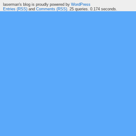
laserman's blog is proudly powered by
WordPress
Entries (RSS)
and
Comments (RSS)
. 25 queries. 0.174 seconds.