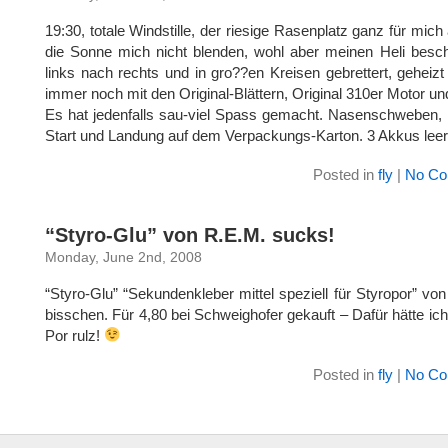
19:30, totale Windstille, der riesige Rasenplatz ganz für mic
die Sonne mich nicht blenden, wohl aber meinen Heli besc
links nach rechts und in gro??en Kreisen gebrettert, geheiz
immer noch mit den Original-Blättern, Original 310er Motor und
Es hat jedenfalls sau-viel Spass gemacht. Nasenschweben, 
Start und Landung auf dem Verpackungs-Karton. 3 Akkus leerg
Posted in
fly
|
No Co
“Styro-Glu” von R.E.M. sucks!
Monday, June 2nd, 2008
“Styro-Glu” “Sekundenkleber mittel speziell für Styropor” v
bisschen. Für 4,80 bei Schweighofer gekauft – Dafür hätte
Por rulz!
Posted in
fly
|
No Co