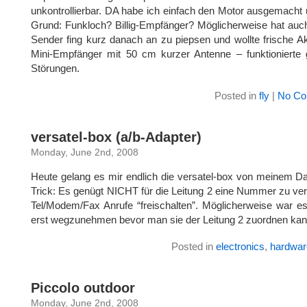
unkontrollierbar. DA habe ich einfach den Motor ausgemacht 
Grund: Funkloch? Billig-Empfänger? Möglicherweise hat au
Sender fing kurz danach an zu piepsen und wollte frische A
Mini-Empfänger mit 50 cm kurzer Antenne – funktionierte
Störungen.
Posted in
fly
|
No Co
versatel-box (a/b-Adapter)
Monday, June 2nd, 2008
Heute gelang es mir endlich die versatel-box von meinem D
Trick: Es genügt NICHT für die Leitung 2 eine Nummer zu v
Tel/Modem/Fax Anrufe “freischalten”. Möglicherweise war e
erst wegzunehmen bevor man sie der Leitung 2 zuordnen kan
Posted in
electronics
,
hardwar
Piccolo outdoor
Monday, June 2nd, 2008