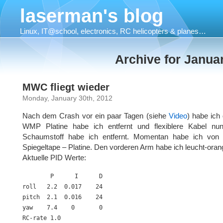
laserman's blog
Linux, IT@school, electronics, RC helicopters & planes…
Archive for Janua
MWC fliegt wieder
Monday, January 30th, 2012
Nach dem Crash vor ein paar Tagen (siehe
Video
) habe ich
WMP Platine habe ich entfernt und flexiblere Kabel nu
Schaumstoff habe ich entfernt. Momentan habe ich von
Spiegeltape – Platine. Den vorderen Arm habe ich leucht-oran
Aktuelle PID Werte:
        P      I      D

roll   2.2  0.017    24

pitch  2.1  0.016    24

yaw    7.4    0       0

RC-rate 1.0
