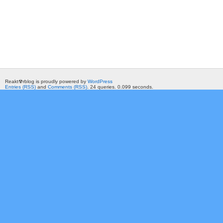
Reakt☢rblog is proudly powered by
WordPress
Entries (RSS)
and
Comments (RSS)
. 24 queries. 0.099 seconds.