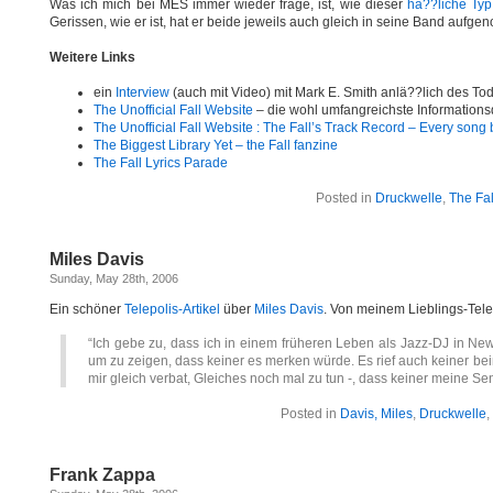
Was ich mich bei MES immer wieder frage, ist, wie dieser
hä??liche Typ
Gerissen, wie er ist, hat er beide jeweils auch gleich in seine Band aufg
Weitere Links
ein
Interview
(auch mit Video) mit Mark E. Smith anlä??lich des T
The Unofficial Fall Website
– die wohl umfangreichste Informations
The Unofficial Fall Website : The Fall’s Track Record – Every song 
The Biggest Library Yet – the Fall fanzine
The Fall Lyrics Parade
Posted in
Druckwelle
,
The Fal
Miles Davis
Sunday, May 28th, 2006
Ein schöner
Telepolis-Artikel
über
Miles Davis
. Von meinem Lieblings-Tel
“Ich gebe zu, dass ich in einem früheren Leben als Jazz-DJ in New 
um zu zeigen, dass keiner es merken würde. Es rief auch keiner b
mir gleich verbat, Gleiches noch mal zu tun -, dass keiner meine Se
Posted in
Davis, Miles
,
Druckwelle
,
Frank Zappa