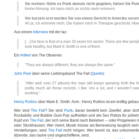
Sie meinen: Hätte es Punk damals nicht gegeben, hätten Sie Pun
Keine Ahnung. Ich kann mich an nichts mehr erinnern.
Vor kurzem erst wurden Sie von einem Gericht in Amerika verurte
Ah ja, ich erinnere mich. Die haben mich in Therapie geschickt. Aber j
Aus einem
Interview
mit der taz.
[…] his face is that of a man 20 years his senior. There are few 
look healthy, but Mark E Smith is one of them.
Ein
Artikel
von The Observer.
“They are always different, they are always the same.”
John Peel
über seine Lieblingsband The Fall (
Quelle
)
“After well over 27 albums the man still keeps spewing forth the high
pretty much all those records. I like ’em a lot, and I wouldn’t 
working.”
Henry Rollins
über Mark E. Smith. Anm.: Henry Rollins ist ein kräftig gebaut
Wer sind
The Fall
? Sie sind
Punk
, daran besteht kein Zweifel, aber d
Rockabilly und Bubble Gum Pop aufhielten und die Sex Pistols für pöbel
Kopf von
The Fall
, der sich seine Band nach Belieben – oder Prügeleien 
oder Stockhausen. Wer meint, Musik müsse als Berieselung tauglich sei
Vorstellungen, wird
The Fall
nicht mögen. Wer bereit ist, das unkonventi
ätzende, das rauhe und ungeschliffene, wird.