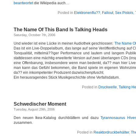
beantwortet
die Wikipedia auch…
Posted in
Elektronenflu??
,
Fallout
,
Sex Pistols
,
The Name Of This Band Is Talking Heads
Saturday, October 7th, 2006
Und wieder ist eine Lücke in meiner Audiothek geschlossen:
The Name Of 
Das ist ein Live-Doppelalbum, das lange auf seine Veröffentlichung auf C
Tonqualität, mittelmä??iger Performance und lautem und langem Publiku
stattdessen eine mächtig erweiterte Version auf zwei überlangen CDs (insg
eine Offenbarung, insbesondere wenn man bedenkt, da?? man hier Liv
man kann das Gefühl bekommen, die Band spiele im eigenen Wohnzimmer
da?? ein inkompetenter Produzent dazwischenpfuscht.
Ein herausragendes Stück Musikgeschichte ohne Verfallsdatum.
Posted in
Druckwelle
,
Talking H
Schwedischer Moment
Tuesday, August 29th, 2006
Den neuen Ikea-Katalog durchblättern und dazu
Tyrannosaurus Hive
zusammen.
Posted in
Reaktordruckbehälter
,
Th