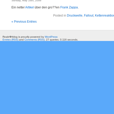
Sunday, May 28th, 2006
Ein netter
Artikel
über den gro??en
Frank Zappa
.
Posted in
Druckwelle
,
Fallout
,
Kettenreaktio
« Previous Entries
Reakt☢rblog is proudly powered by
WordPress
Entries (RSS)
and
Comments (RSS)
. 27 queries. 0.116 seconds.