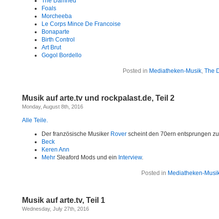
The Damned
Foals
Morcheeba
Le Corps Mince De Francoise
Bonaparte
Birth Control
Art Brut
Gogol Bordello
Posted in
Mediatheken-Musik
,
The 
Musik auf arte.tv und rockpalast.de, Teil 2
Monday, August 8th, 2016
Alle Teile.
Der französische Musiker
Rover
scheint den 70ern entsprungen zu
Beck
Keren Ann
Mehr
Sleaford Mods und ein
Interview
.
Posted in
Mediatheken-Musi
Musik auf arte.tv, Teil 1
Wednesday, July 27th, 2016