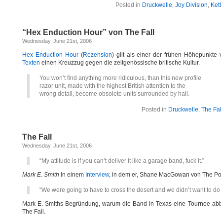
Posted in
Druckwelle
,
Joy Division
,
Ket
“Hex Enduction Hour” von The Fall
Wednesday, June 21st, 2006
Hex Enduction Hour
(
Rezension
) gilt als einer der frühen Höhepunkte
Texten
einen Kreuzzug gegen die zeitgenössische britische Kultur.
You won’t find anything more ridiculous, than this new profile
razor unit, made with the highest British attention to the
wrong detail, become obsolete units surrounded by hail.
Posted in
Druckwelle
,
The Fal
The Fall
Wednesday, June 21st, 2006
“My attitude is if you can’t deliver it like a garage band, fuck it.”
Mark E. Smith
in einem
Interview
, in dem er, Shane MacGowan von The Pog
“We were going to have to cross the desert and we didn’t want to do 
Mark E. Smiths Begründung, warum die Band in Texas eine Tournee ab
The Fall.