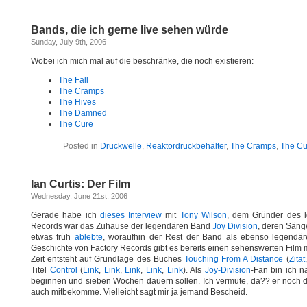
Bands, die ich gerne live sehen würde
Sunday, July 9th, 2006
Wobei ich mich mal auf die beschränke, die noch existieren:
The Fall
The Cramps
The Hives
The Damned
The Cure
Posted in
Druckwelle
,
Reaktordruckbehälter
,
The Cramps
,
The Cu
Ian Curtis: Der Film
Wednesday, June 21st, 2006
Gerade habe ich
dieses Interview
mit
Tony Wilson
, dem Gründer des l
Records war das Zuhause der legendären Band
Joy Division
, deren Säng
etwas früh
ablebte
, woraufhin der Rest der Band als ebenso legendä
Geschichte von Factory Records gibt es bereits einen sehenswerten Film m
Zeit entsteht auf Grundlage des Buches
Touching From A Distance
(
Zitat
Titel
Control
(
Link
,
Link
,
Link
,
Link
,
Link
). Als
Joy-Division
-Fan bin ich n
beginnen und sieben Wochen dauern sollen. Ich vermute, da?? er noch di
auch mitbekomme. Vielleicht sagt mir ja jemand Bescheid.