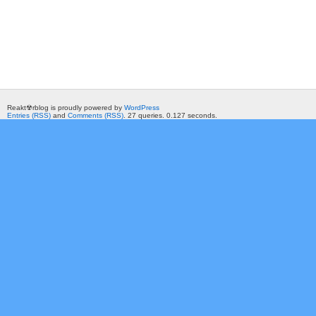
Reakt☢rblog is proudly powered by
WordPress
Entries (RSS)
and
Comments (RSS)
. 27 queries. 0.127 seconds.