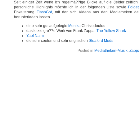
Seit einiger Zeit werfe ich regelmä??ige Blicke auf die (leider zeitlic
persönliche Highlights möchte ich in der folgenden Liste sowie
Folge
Erweiterung
FlashGot
, mit der sich Videos aus den Mediatheken der 
herunterladen lassen.
eine sehr gut aufgelegte
Monika
Christodoulou
das letzte gro??e Werk von Frank Zappa:
The Yellow Shark
Yael Naim
die sehr coolen und sehr englischen
Sleaford Mods
Posted in
Mediatheken-Musik
,
Zappa