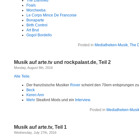
The Damned
Foals
Morcheeba
Le Corps Mince De Francoise
Bonaparte
Birth Control
Art Brut
Gogol Bordello
Posted in
Mediatheken-Musik
,
The 
Musik auf arte.tv und rockpalast.de, Teil 2
Monday, August 8th, 2016
Alle Teile.
Der französische Musiker
Rover
scheint den 70ern entsprungen zu
Beck
Keren Ann
Mehr
Sleaford Mods und ein
Interview
.
Posted in
Mediatheken-Musi
Musik auf arte.tv, Teil 1
Wednesday, July 27th, 2016