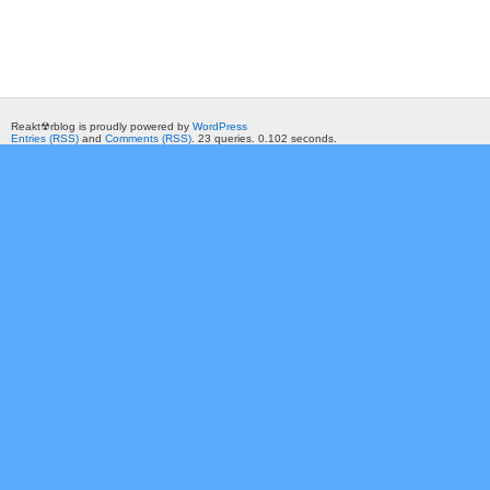
Reakt☢rblog is proudly powered by
WordPress
Entries (RSS)
and
Comments (RSS)
. 23 queries. 0.102 seconds.