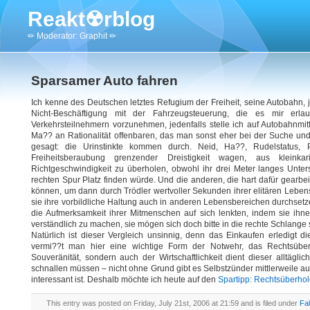
Reakt☢rblog
✏ Moderator: Graphit ✏
Sparsamer Auto fahren
Ich kenne des Deutschen letztes Refugium der Freiheit, seine Autobahn, ja 
Nicht-Beschäftigung mit der Fahrzeugsteuerung, die es mir erla
Verkehrsteilnehmern vorzunehmen, jedenfalls stelle ich auf Autobahnmitf
Ma?? an Rationalität offenbaren, das man sonst eher bei der Suche u
gesagt: die Urinstinkte kommen durch. Neid, Ha??, Rudelstatus, 
Freiheitsberaubung grenzender Dreistigkeit wagen, aus klein
Richtgeschwindigkeit zu überholen, obwohl ihr drei Meter langes Unte
rechten Spur Platz finden würde. Und die anderen, die hart dafür gearb
können, um dann durch Trödler wertvoller Sekunden ihrer elitären Lebe
sie ihre vorbildliche Haltung auch in anderen Lebensbereichen durchset
die Aufmerksamkeit ihrer Mitmenschen auf sich lenkten, indem sie ih
verständlich zu machen, sie mögen sich doch bitte in die rechte Schlange st
Natürlich ist dieser Vergleich unsinnig, denn das Einkaufen erledigt 
vermi??t man hier eine wichtige Form der Notwehr, das Rechtsüberh
Souveränität, sondern auch der Wirtschaftlichkeit dient dieser alltägl
schnallen müssen – nicht ohne Grund gibt es Selbstzünder mittlerweile au
interessant ist. Deshalb möchte ich heute auf den
Spartipp: Rechtsüberhol
This entry was posted on Friday, July 21st, 2006 at 21:59 and is filed under
Fal