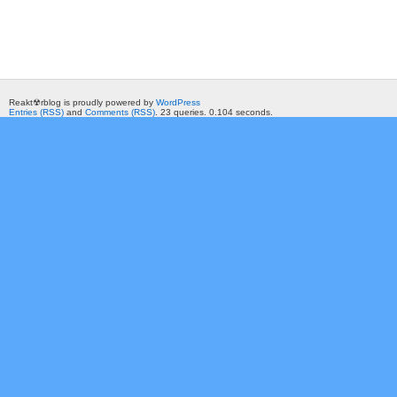
Reakt☢rblog is proudly powered by
WordPress
Entries (RSS)
and
Comments (RSS)
. 23 queries. 0.104 seconds.