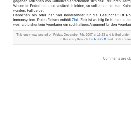
gegeben. Millionen von Katholiken entscheiden sich dazu, für ihren Herrgo
Wesen im Federheim also tatsächlich leiden, so sollte man sie zum Katho
würden. Fall gelöst.
Hähnchen hin oder her, viel bedeutender für die Gesundheit ist Rot
Immunsystem. Rotes Fleisch enthält
Zink
. Zink ist wichtig für Konzentrat
weshalb bisher kein Vegetarier ein stichhaltiges Argument für den Vegeta
This entry was posted on Friday, December 7th, 2007 at 16:23 and is filed under
to this entry through the
RSS 2.0
feed. Both comme
Comments are cl