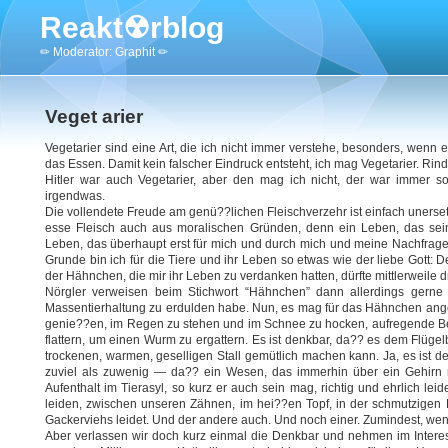
Reakt☢rblog
✏ Moderator: Graphit ✏
Veget arier
Vegetarier sind eine Art, die ich nicht immer verstehe, besonders, wenn 
das Essen. Damit kein falscher Eindruck entsteht, ich mag Vegetarier. Rin
Hitler war auch Vegetarier, aber den mag ich nicht, der war immer s
irgendwas.
Die vollendete Freude am genü??lichen Fleischverzehr ist einfach unersetzli
esse Fleisch auch aus moralischen Gründen, denn ein Leben, das sein
Leben, das überhaupt erst für mich und durch mich und meine Nachfrage
Grunde bin ich für die Tiere und ihr Leben so etwas wie der liebe Gott:
der Hähnchen, die mir ihr Leben zu verdanken hatten, dürfte mittlerweile dre
Nörgler verweisen beim Stichwort “Hähnchen” dann allerdings gerne
Massentierhaltung zu erdulden habe. Nun, es mag für das Hähnchen ange
genie??en, im Regen zu stehen und im Schnee zu hocken, aufregende B
flattern, um einen Wurm zu ergattern. Es ist denkbar, da?? es dem Flügel
trockenen, warmen, geselligen Stall gemütlich machen kann. Ja, es ist d
zuviel als zuwenig — da?? ein Wesen, das immerhin über ein Gehirn m
Aufenthalt im Tierasyl, so kurz er auch sein mag, richtig und ehrlich l
leiden, zwischen unseren Zähnen, im hei??en Topf, in der schmutzigen
Gackerviehs leidet. Und der andere auch. Und noch einer. Zumindest, wen
Aber verlassen wir doch kurz einmal die Denkbar und nehmen im Interess